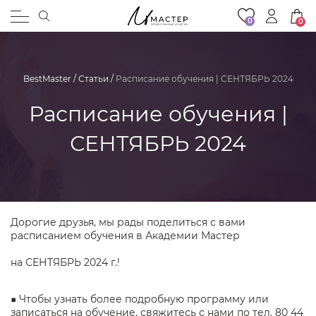
0
0
BestMaster
/
Статьи
/
Расписание обучения | СЕНТЯБРЬ 2024
Расписание обучения |
СЕНТЯБРЬ 2024
Дорогие друзья, мы рады поделиться с вами
расписанием обучения в Академии Мастер
⠀
на СЕНТЯБРЬ 2024 г.!
⠀
■ Чтобы узнать более подробную программу или
записаться на обучение, свяжитесь с нами по тел. 80 44